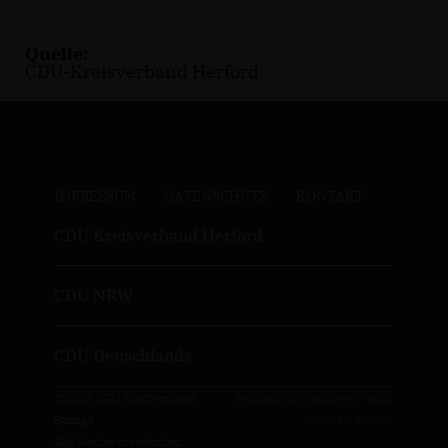
Quelle:
CDU-Kreisverband Herford
IMPRESSUM
DATENSCHUTZ
KONTAKT
CDU Kreisverband Herford
CDU NRW
CDU Deuschlands
@2026 CDU Stadtverband
Realisation: Sharkness Media
Spenge
GmbH & Co. KG
Alle Rechte vorbehalten.