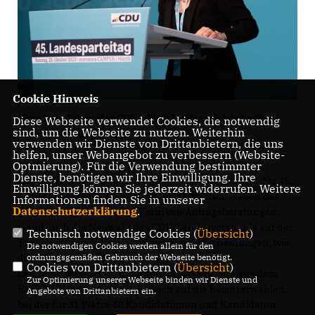
Cookie Hinweis
(Foto Paul Schneider CDU NRW): Marleen Schönbeck bei
Diese Webseite verwendet Cookies, die notwendig
sind, um die Webseite zu nutzen. Weiterhin
ihrer Vorstellungsrede
verwenden wir Dienste von Drittanbietern, die uns
helfen, unser Webangebot zu verbessern (Website-
Optmierung). Für die Verwendung bestimmter
Dienste, benötigen wir Ihre Einwilligung. Ihre
Kreis Herford.
Am vergangenen Wochenende fand der 45.
Einwilligung können Sie jederzeit widerrufen. Weitere
CDU-Landesparteitag der CDU in Hürth statt. Neben der
Informationen finden Sie in unserer
Datenschutzerklärung
.
inhaltlichen Arbeit, in der Form von Antragsberatungen,
stand auch die Neuwahl des CDU-Landesvorstands auf der
Technisch notwendige Cookies (
Übersicht
)
Tagesordnung. Neben den zentralen Entscheidungen, wie
Die notwendigen Cookies werden allein für den
der Wiederwahl von Hendrik Wüst zum
ordnungsgemäßen Gebrauch der Webseite benötigt.
Cookies von Drittanbietern (
Übersicht
)
Landesvorsitzenden, schauten die Delegierten aus dem
Zur Optimierung unserer Webseite binden wir Dienste und
Kreis Herford insbesondere auch auf die Beisitzerwahlen,
Angebote von Drittanbietern ein.
bei der für 31 Plätze 38 Kandidatinnen und Kandidaten